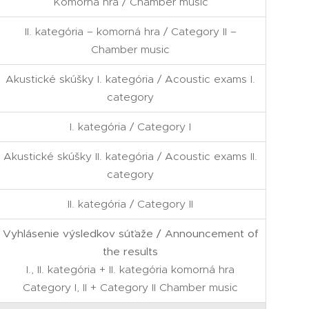
Komorná hra / Chamber music
II. kategória – komorná hra / Category II –
Chamber music
Akustické skúšky I. kategória / Acoustic exams I.
category
I. kategória / Category I
Akustické skúšky II. kategória / Acoustic exams II.
category
II. kategória / Category II
Vyhlásenie výsledkov súťaže / Announcement of
the results
I., II. kategória + II. kategória komorná hra
Category I, II + Category II Chamber music