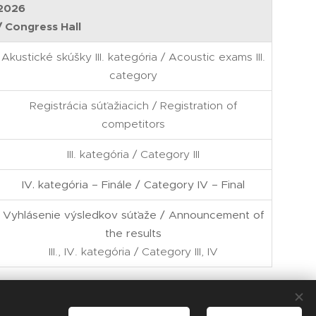
 2026
/ Congress Hall
Akustické skúšky III. kategória / Acoustic exams III.
category
Registrácia súťažiacich / Registration of
competitors
III. kategória / Category III
IV. kategória – Finále / Category IV – Final
Vyhlásenie výsledkov súťaže / Announcement of
the results
III., IV. kategória / Category III, IV