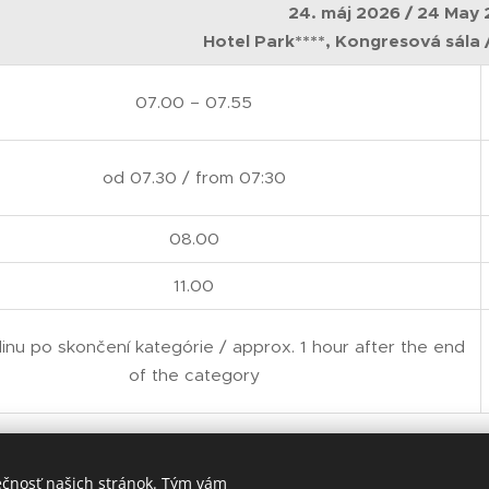
24. máj 2026 / 24 May
Hotel Park****, Kongresová sála 
07.00 – 07.55
od 07.30 / from 07:30
08.00
11.00
inu po skončení kategórie / approx. 1 hour after the end
of the category
ečnosť našich stránok. Tým vám